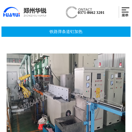
0371-8662 3201
铁路弹条道钉加热